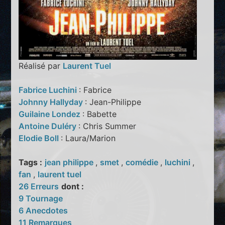
Réalisé par
Laurent Tuel
Fabrice Luchini
: Fabrice
Johnny Hallyday
: Jean-Philippe
Guilaine Londez
: Babette
Antoine Duléry
: Chris Summer
Elodie Boll
: Laura/Marion
Tags :
jean philippe
,
smet
,
comédie
,
luchini
,
fan
,
laurent tuel
26 Erreurs
dont :
9 Tournage
6 Anecdotes
11 Remarques