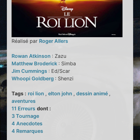
Réalisé par
Roger Allers
Rowan Atkinson
: Zazu
Matthew Broderick
: Simba
Jim Cummings
: Ed/Scar
Whoopi Goldberg
: Shenzi
Tags :
roi lion
,
elton john
,
dessin animé
,
aventures
11 Erreurs
dont :
3 Tournage
4 Anecdotes
4 Remarques