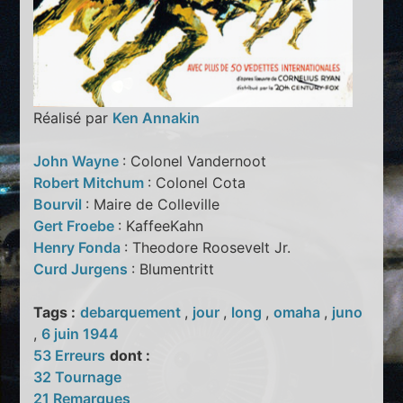
Réalisé par
Ken Annakin
John Wayne
: Colonel Vandernoot
Robert Mitchum
: Colonel Cota
Bourvil
: Maire de Colleville
Gert Froebe
: KaffeeKahn
Henry Fonda
: Theodore Roosevelt Jr.
Curd Jurgens
: Blumentritt
Tags :
debarquement
,
jour
,
long
,
omaha
,
juno
,
6 juin 1944
53 Erreurs
dont :
32 Tournage
21 Remarques