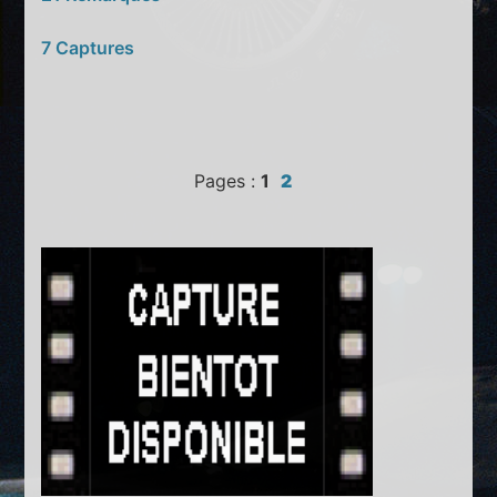
7 Captures
Pages :
1
2