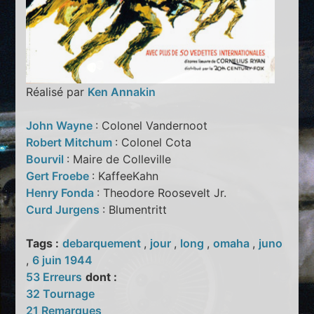
Réalisé par
Ken Annakin
John Wayne
: Colonel Vandernoot
Robert Mitchum
: Colonel Cota
Bourvil
: Maire de Colleville
Gert Froebe
: KaffeeKahn
Henry Fonda
: Theodore Roosevelt Jr.
Curd Jurgens
: Blumentritt
Tags :
debarquement
,
jour
,
long
,
omaha
,
juno
,
6 juin 1944
53 Erreurs
dont :
32 Tournage
21 Remarques