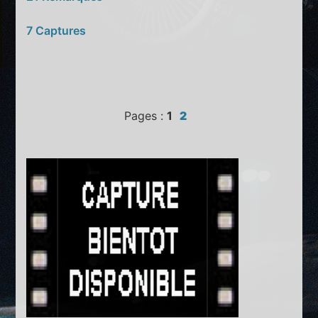
7 Captures
Pages :
1
2