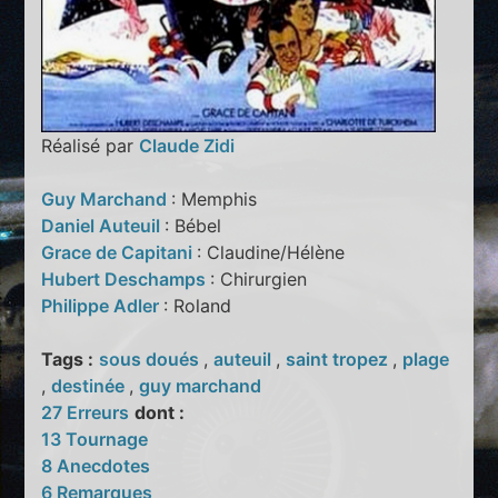
Réalisé par
Claude Zidi
Guy Marchand
: Memphis
Daniel Auteuil
: Bébel
Grace de Capitani
: Claudine/Hélène
Hubert Deschamps
: Chirurgien
Philippe Adler
: Roland
Tags :
sous doués
,
auteuil
,
saint tropez
,
plage
,
destinée
,
guy marchand
27 Erreurs
dont :
13 Tournage
8 Anecdotes
6 Remarques