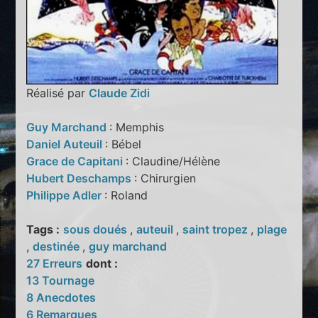
Réalisé par
Claude Zidi
Guy Marchand
: Memphis
Daniel Auteuil
: Bébel
Grace de Capitani
: Claudine/Hélène
Hubert Deschamps
: Chirurgien
Philippe Adler
: Roland
Tags :
sous doués
,
auteuil
,
saint tropez
,
plage
,
destinée
,
guy marchand
27 Erreurs
dont :
13 Tournage
8 Anecdotes
6 Remarques