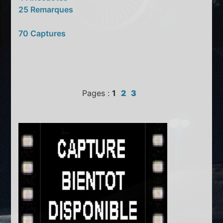
25 Remarques
70 Captures
Pages :
1
2
3