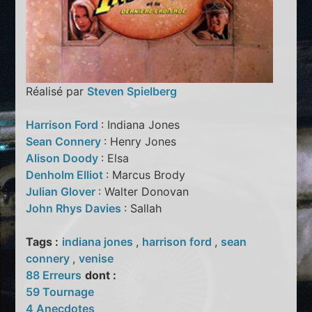
Réalisé par
Steven Spielberg
Harrison Ford
: Indiana Jones
Sean Connery
: Henry Jones
Alison Doody
: Elsa
Denholm Elliot
: Marcus Brody
Julian Glover
: Walter Donovan
John Rhys Davies
: Sallah
Tags :
indiana jones
,
harrison ford
,
sean
connery
,
venise
88 Erreurs
dont :
59 Tournage
4 Anecdotes