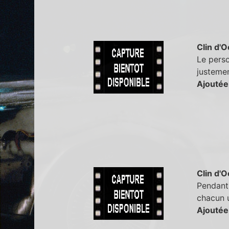
Clin d'O
Le perso
justemen
Ajoutée
Clin d'O
Pendant 
chacun u
Ajoutée