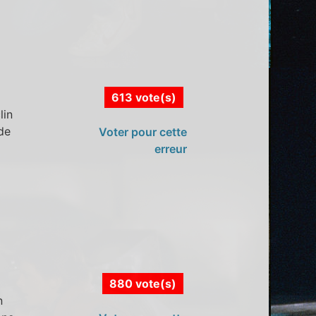
613 vote(s)
lin
ide
Voter pour cette
erreur
880 vote(s)
n