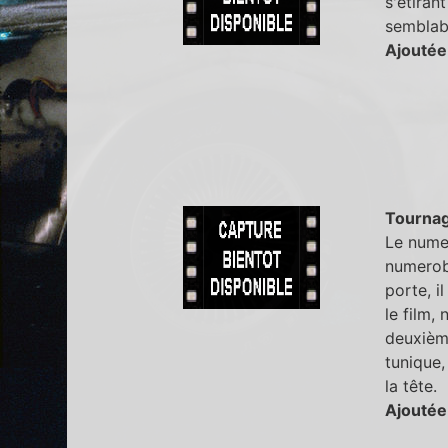
s'étiran
semblabl
Ajoutée
Tourna
Le numer
numerobi
porte, il
le film,
deuxième
tunique,
la tête.
Ajoutée