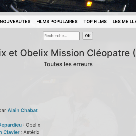
NOUVEAUTES
FILMS POPULAIRES
TOP FILMS
LES MEILL
ix et Obelix Mission Cléopatre 
Toutes les erreurs
 par
Alain Chabat
Depardieu
: Obélix
n Clavier
: Astérix