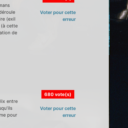
lmans
 déroule
Voter pour cette
re (exil
erreur
 (à cette
ation de
680 vote(s)
lix entre
qu'ils
Voter pour cette
ème pour
erreur