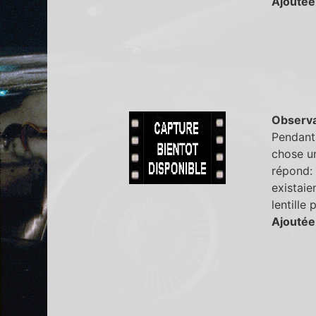
Ajoutée
Observa
Pendant 
chose un
répond: "
existaie
lentille
Ajoutée