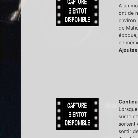
A un mom
ont de n
environ 
de Mahom
époque, 
ce même
Ajoutée
Continu
Lorsque 
sur le c
sortent 
sortir d