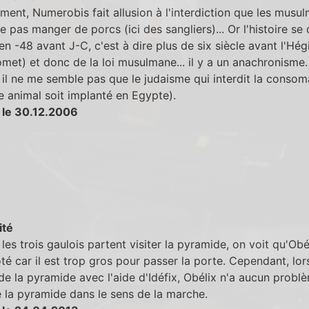
ent, Numerobis fait allusion à l'interdiction que les musu
e pas manger de porcs (ici des sangliers)... Or l'histoire se
en -48 avant J-C, c'est à dire plus de six siècle avant l'Hégi
et) et donc de la loi musulmane... il y a un anachronisme.
il ne me semble pas que le judaisme qui interdit la consom
 animal soit implanté en Egypte).
 le 30.12.2006
ité
les trois gaulois partent visiter la pyramide, on voit qu'Obé
ôté car il est trop gros pour passer la porte. Cependant, lors
de la pyramide avec l'aide d'Idéfix, Obélix n'a aucun probl
e la pyramide dans le sens de la marche.