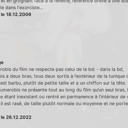
t et en grognant face à la fenètre, référence brève à une sc
e dans l'exorciste...
 le 18.12.2006
ge
obis du film ne respecte pas celui de la bd: - dans la bd,
s a deux bras, tous deux sortis à l’extérieur de la tunique q
 est barbu, plutôt de petite taille et a un chiffon sur la tête.
 numerobis ne présente tout au long du film qu’un seul bras, 
 étant inexistant ou rentré en permanence à l’intérieur de 
 il est rasé, de taille plutôt normale ou moyenne et ne porte
 le 26.12.2022