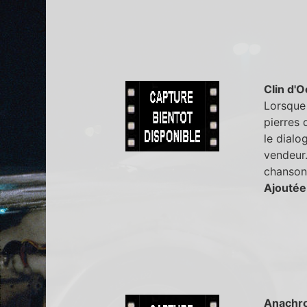
Clin d'O
Lorsque 
pierres 
le dialo
vendeur.
chanson
Ajoutée
Anachr