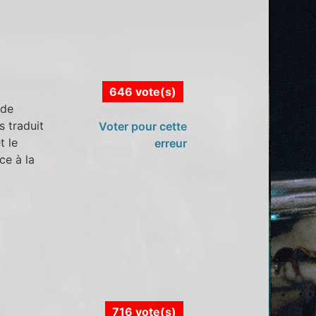
646 vote(s)
 de
s traduit
Voter pour cette
t le
erreur
ce à la
716 vote(s)