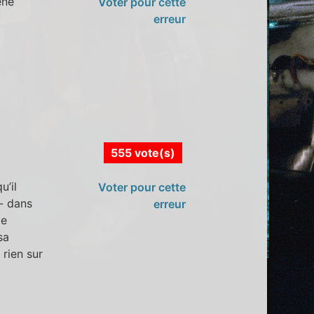
ène
Voter pour cette
erreur
555 vote(s)
u’il
Voter pour cette
 - dans
erreur
le
sa
 rien sur