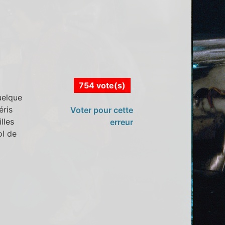
754 vote(s)
uelque
éris
Voter pour cette
lles
erreur
ol de