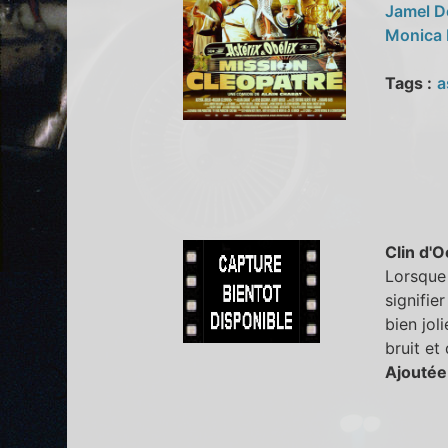
Jamel 
Monica 
Tags :
a
Clin d'O
Lorsque 
signifie
bien jol
bruit et
Ajoutée