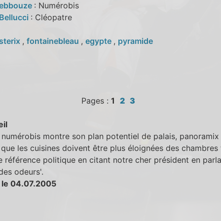
Debbouze
: Numérobis
Bellucci
: Cléopatre
sterix
,
fontainebleau
,
egypte
,
pyramide
Pages :
1
2
3
eil
numérobis montre son plan potentiel de palais, panoramix 
r que les cuisines doivent être plus éloignées des chambres 
ie référence politique en citant notre cher président en parla
 des odeurs'.
 le 04.07.2005