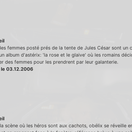
eil
es femmes posté prés de la tente de Jules César sont un c
 un album d'astérix: 'la rose et le glaive' où les romains déc
r des femmes pour les prendrent par leur galanterie.
 le 03.12.2006
eil
la scène où les héros sont aux cachots, obélix se réveille e