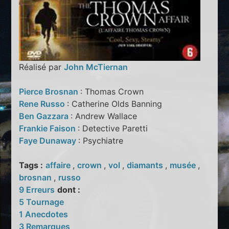
Réalisé par
John McTiernan
Pierce Brosnan
: Thomas Crown
Rene Russo
: Catherine Olds Banning
Ben Gazzara
: Andrew Wallace
Frankie Faison
: Detective Paretti
Faye Dunaway
: Psychiatre
Tags :
affaire
,
crown
,
vol
,
diamants
,
musée
,
brosnan
,
russo
9 Erreurs
dont :
5 Tournage
1 Anecdotes
3 Remarques