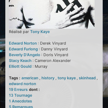
Réalisé par
Tony Kaye
Edward Norton
: Derek Vinyard
Edward Furlong
: Danny Vinyard
Beverly D'Angelo
: Doris Vinyard
Stacy Keach
: Cameron Alexander
Elliott Gould
: Murray
Tags :
american
,
history
,
tony kaye
,
skinhead
,
edward norton
19 Erreurs
dont :
13 Tournage
1 Anecdotes
5 Remarques