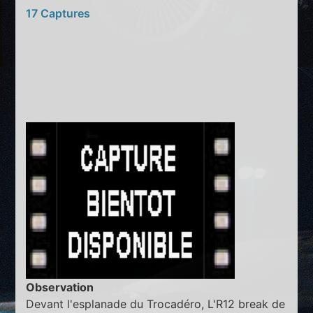
17 Captures
Observation
Devant l'esplanade du Trocadéro, L'R12 break de