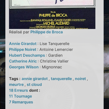
Réalisé par
Philippe de Broca
Annie Girardot
: Lise Tanquerelle
Philippe Noiret
: Antoine Lemercier
Hubert Deschamps
: Gardien
Catherine Alric
: Christine Vallier
Georges Wilson
: Mignonnac
Tags :
annie girardot
,
tanquerelle
,
noiret
,
meurtre
,
st cloud
18 Erreurs
dont :
11 Tournage
7 Remarques