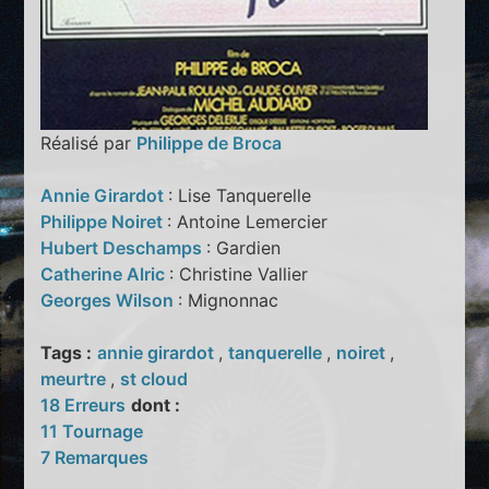
Réalisé par
Philippe de Broca
Annie Girardot
: Lise Tanquerelle
Philippe Noiret
: Antoine Lemercier
Hubert Deschamps
: Gardien
Catherine Alric
: Christine Vallier
Georges Wilson
: Mignonnac
Tags :
annie girardot
,
tanquerelle
,
noiret
,
meurtre
,
st cloud
18 Erreurs
dont :
11 Tournage
7 Remarques