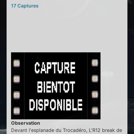
17 Captures
Observation
Devant l'esplanade du Trocadéro, L'R12 break de