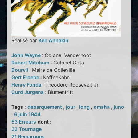
Réalisé par
Ken Annakin
John Wayne
: Colonel Vandernoot
Robert Mitchum
: Colonel Cota
Bourvil
: Maire de Colleville
Gert Froebe
: KaffeeKahn
Henry Fonda
: Theodore Roosevelt Jr.
Curd Jurgens
: Blumentritt
Tags :
debarquement
,
jour
,
long
,
omaha
,
juno
,
6 juin 1944
53 Erreurs
dont :
32 Tournage
21 Remarques