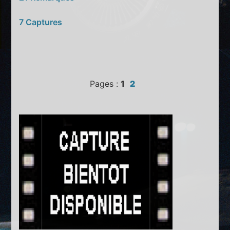
7 Captures
Pages :
1
2