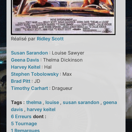
Réalisé par
Ridley Scott
Susan Sarandon
: Louise Sawyer
Geena Davis
: Thelma Dickinson
Harvey Keitel
: Hal
Stephen Tobolowsky
: Max
Brad Pitt
: JD
Timothy Carhart
: Dragueur
Tags :
thelma
,
louise
,
susan sarandon
,
geena
davis
,
harvey keitel
6 Erreurs
dont :
5 Tournage
1 Remarques