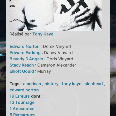
Réalisé par
Tony Kaye
Edward Norton
: Derek Vinyard
Edward Furlong
: Danny Vinyard
Beverly D'Angelo
: Doris Vinyard
Stacy Keach
: Cameron Alexander
Elliott Gould
: Murray
Tags :
american
,
history
,
tony kaye
,
skinhead
,
edward norton
19 Erreurs
dont :
13 Tournage
1 Anecdotes
5 Remarques