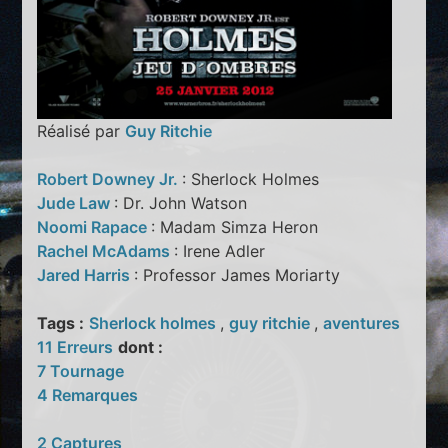
Réalisé par
Guy Ritchie
Robert Downey Jr.
: Sherlock Holmes
Jude Law
: Dr. John Watson
Noomi Rapace
: Madam Simza Heron
Rachel McAdams
: Irene Adler
Jared Harris
: Professor James Moriarty
Tags :
Sherlock holmes
,
guy ritchie
,
aventures
11 Erreurs
dont :
7 Tournage
4 Remarques
2 Captures