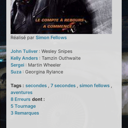
Réalisé par
Simon Fellows
John Tuliver
: Wesley Snipes
Kelly Anders
: Tamzin Outhwaite
Sergei
: Martin Wheeler
Suza
: Georgina Rylance
Tags :
secondes
,
7 secondes
,
simon fellows
,
aventures
8 Erreurs
dont :
5 Tournage
3 Remarques