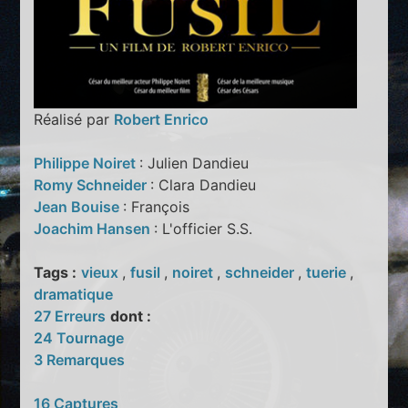
Réalisé par
Robert Enrico
Philippe Noiret
: Julien Dandieu
Romy Schneider
: Clara Dandieu
Jean Bouise
: François
Joachim Hansen
: L'officier S.S.
Tags :
vieux
,
fusil
,
noiret
,
schneider
,
tuerie
,
dramatique
27 Erreurs
dont :
24 Tournage
3 Remarques
16 Captures