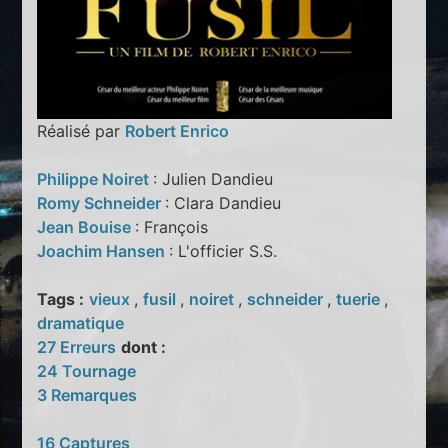
Réalisé par
Robert Enrico
Philippe Noiret
: Julien Dandieu
Romy Schneider
: Clara Dandieu
Jean Bouise
: François
Joachim Hansen
: L'officier S.S.
Tags :
vieux
,
fusil
,
noiret
,
schneider
,
tuerie
,
dramatique
27 Erreurs
dont :
24 Tournage
3 Remarques
16 Captures