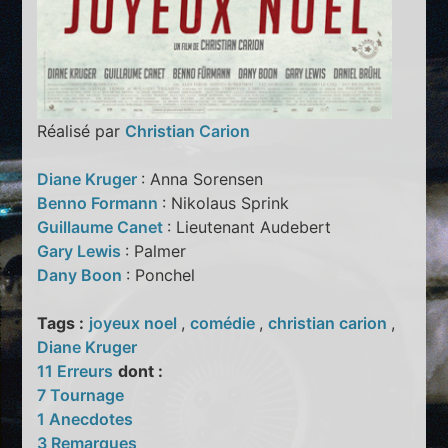
Réalisé par
Christian Carion
Diane Kruger
: Anna Sorensen
Benno Formann
: Nikolaus Sprink
Guillaume Canet
: Lieutenant Audebert
Gary Lewis
: Palmer
Dany Boon
: Ponchel
Tags :
joyeux noel
,
comédie
,
christian carion
,
Diane Kruger
11 Erreurs
dont :
7 Tournage
1 Anecdotes
3 Remarques