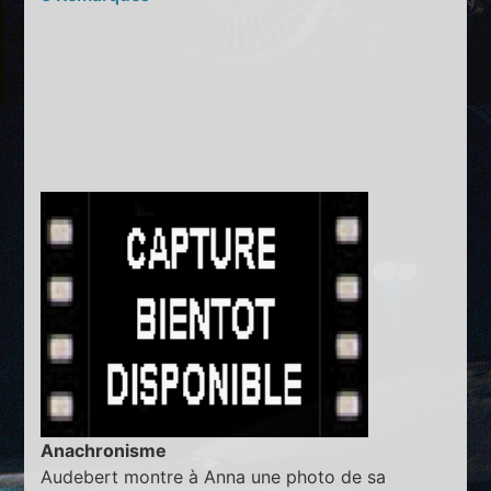
Anachronisme
Audebert montre à Anna une photo de sa