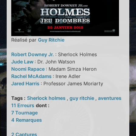
Réalisé par
Guy Ritchie
Robert Downey Jr.
: Sherlock Holmes
Jude Law
: Dr. John Watson
Noomi Rapace
: Madam Simza Heron
Rachel McAdams
: Irene Adler
Jared Harris
: Professor James Moriarty
Tags :
Sherlock holmes
,
guy ritchie
,
aventures
11 Erreurs
dont :
7 Tournage
4 Remarques
2 Captures