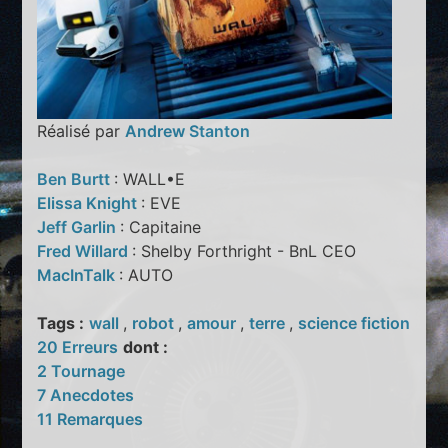
Réalisé par
Andrew Stanton
Ben Burtt
: WALL•E
Elissa Knight
: EVE
Jeff Garlin
: Capitaine
Fred Willard
: Shelby Forthright - BnL CEO
MacInTalk
: AUTO
Tags :
wall
,
robot
,
amour
,
terre
,
science fiction
20 Erreurs
dont :
2 Tournage
7 Anecdotes
11 Remarques