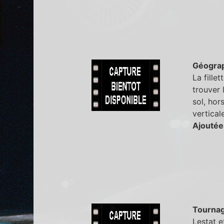
Géogra
La fille
trouver 
sol, hor
verticale
Ajoutée 
Tourna
Lestat e