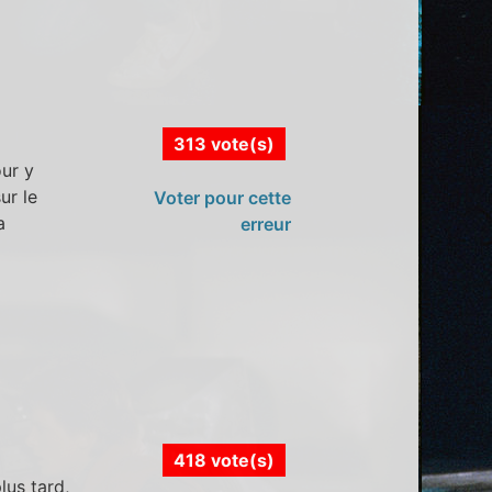
313 vote(s)
our y
ur le
Voter pour cette
a
erreur
418 vote(s)
lus tard,