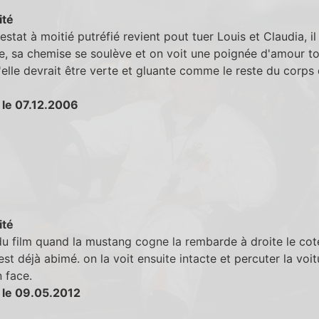
ité
stat à moitié putréfié revient pout tuer Louis et Claudia, il 
e, sa chemise se soulève et on voit une poignée d'amour t
'elle devrait être verte et gluante comme le reste du corps
 le 07.12.2006
ité
 du film quand la mustang cogne la rembarde à droite le cot
st déjà abimé. on la voit ensuite intacte et percuter la voit
n face.
 le 09.05.2012