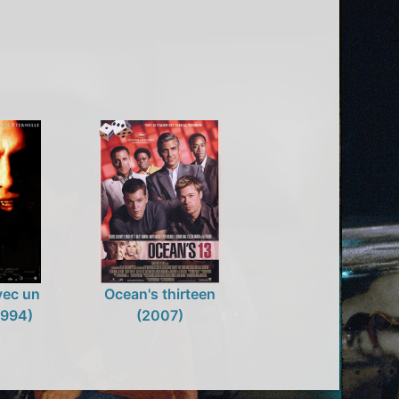
vec un
Ocean's thirteen
1994)
(2007)