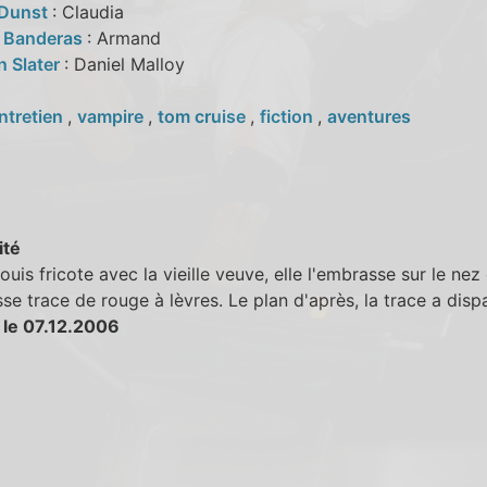
 Dunst
: Claudia
 Banderas
: Armand
n Slater
: Daniel Malloy
ntretien
,
vampire
,
tom cruise
,
fiction
,
aventures
ité
uis fricote avec la vieille veuve, elle l'embrasse sur le nez 
se trace de rouge à lèvres. Le plan d'après, la trace a disp
 le 07.12.2006