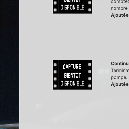
comptez 
nombre d
Ajoutée
Continu
Terminat
pompe. S
Ajoutée