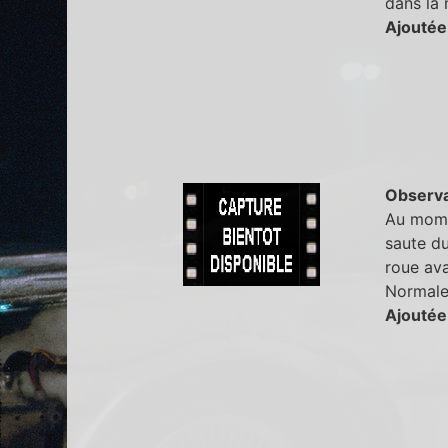
dans la 
Ajoutée
Observa
Au mome
saute du
roue ava
Normalem
Ajoutée