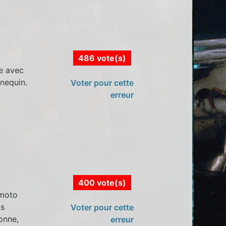
486 vote(s)
ue avec
nnequin.
Voter pour cette
erreur
400 vote(s)
 moto
as
Voter pour cette
onne,
erreur