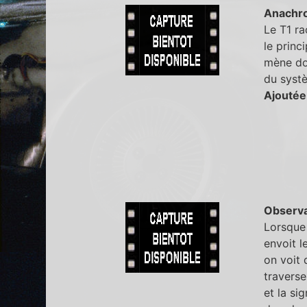
Anachr
Le T1 ra
le princ
mène don
du systè
Ajoutée
Observa
Lorsque 
envoit l
on voit 
traverse
et la si