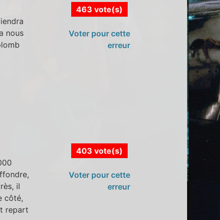
463 vote(s)
viendra
ça nous
Voter pour cette
 plomb
erreur
403 vote(s)
1000
effondre,
Voter pour cette
ès, il
erreur
e côté,
t repart