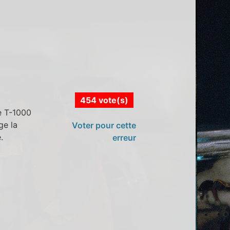
454 vote(s)
e T-1000
ge la
Voter pour cette
.
erreur