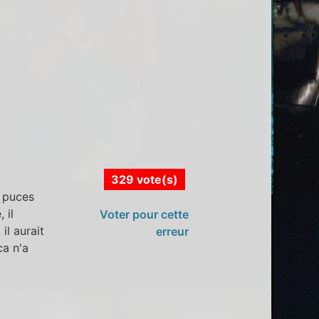
329 vote(s)
s puces
 il
Voter pour cette
il aurait
erreur
ca n'a