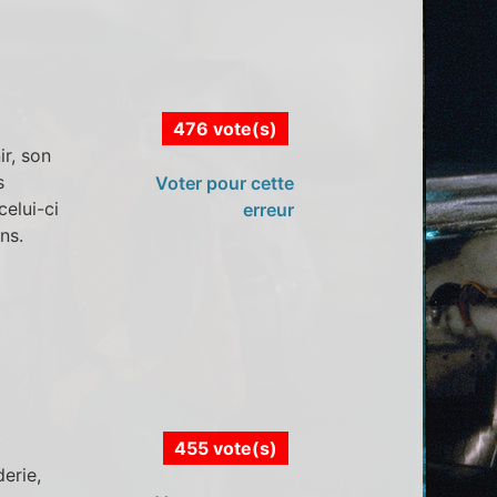
476 vote(s)
ir, son
s
Voter pour cette
elui-ci
erreur
ns.
455 vote(s)
erie,