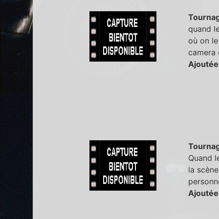
Tourna
quand le
où on le
camera d
Ajoutée
Tourna
Quand le
la scène
personne
Ajoutée