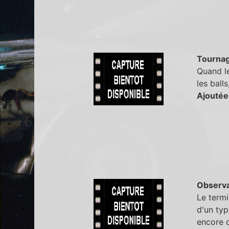
Tourna
Quand le
les ball
Ajoutée
Observa
Le termi
d'un typ
encore d