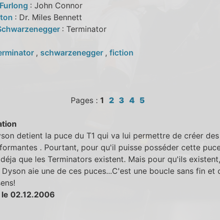
Furlong
: John Connor
rton
: Dr. Miles Bennett
Schwarzenegger
: Terminator
erminator
,
schwarzenegger
,
fiction
Pages :
1
2
3
4
5
tion
son detient la puce du T1 qui va lui permettre de créer de
formantes . Pourtant, pour qu'il puisse posséder cette puce,
 déja que les Terminators existent. Mais pour qu'ils existent, 
e Dyson aie une de ces puces...C'est une boucle sans fin et 
ens!
 le 02.12.2006