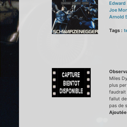
Edward 
Joe Mo
Arnold 
Tags :
t
Observa
Miles Dy
plus per
faudrait
fallut d
pas de s
Ajoutée