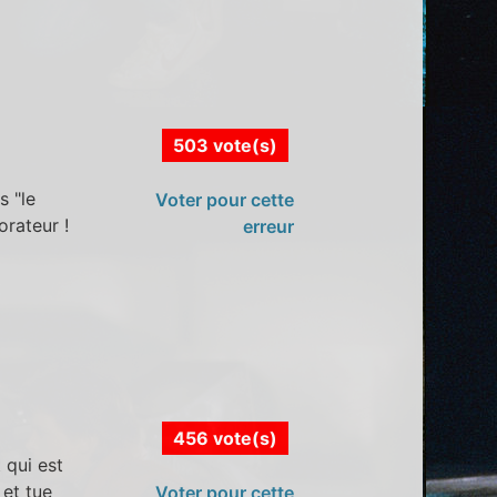
503 vote(s)
s "le
Voter pour cette
orateur !
erreur
456 vote(s)
 qui est
 et tue
Voter pour cette