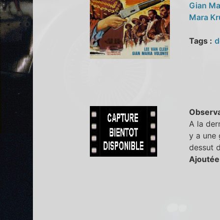
Gian Ma
Mara K
Tags :
d
Observa
A la der
y a une 
dessut de
Ajoutée