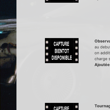
Observa
au debut
on addit
charge 
Ajoutée
Tourna