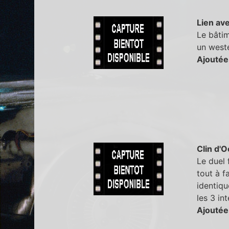
Lien ave
Le bâtim
un west
Ajoutée
Clin d'O
Le duel 
tout à f
identiqu
les 3 int
Ajoutée