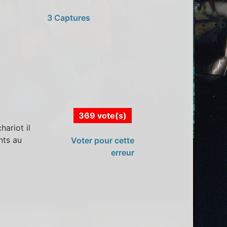
3 Captures
369 vote(s)
ariot il
nts au
Voter pour cette
erreur