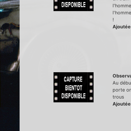
l'homme 
l'homme
!
Ajoutée
Observa
Au début
porte on
trous
Ajoutée