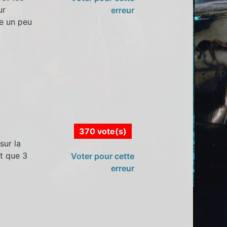
ur
erreur
e un peu
370 vote(s)
sur la
it que 3
Voter pour cette
erreur