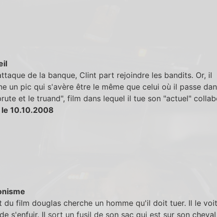
eil
attaque de la banque, Clint part rejoindre les bandits. Or, il
e un pic qui s'avère être le même que celui où il passe dan
brute et le truand", film dans lequel il tue son "actuel" collab
 le 10.10.2008
onisme
 du film douglas cherche un homme qu'il doit tuer. Il le voit
 de s'enfuir. Il sort un fusil de son sac qui est sur son cheval