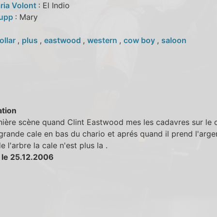
ria Volont
: El Indio
rupp
: Mary
ollar
,
plus
,
eastwood
,
western
,
cow boy
,
saloon
tion
nière scène quand Clint Eastwood mes les cadavres sur le ch
grande cale en bas du chario et aprés quand il prend l'arge
 l'arbre la cale n'est plus la .
 le 25.12.2006