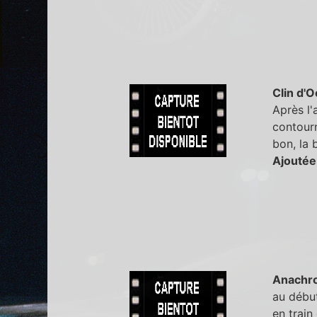
Clin d'O
Après l'
contourn
bon, la 
Ajoutée
Anachr
au début
en train