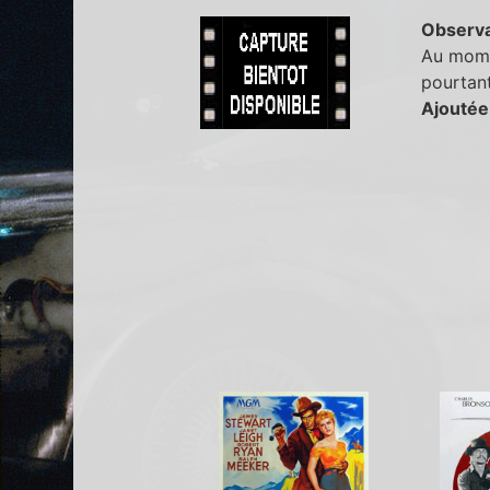
Observa
Au momen
pourtan
Ajoutée