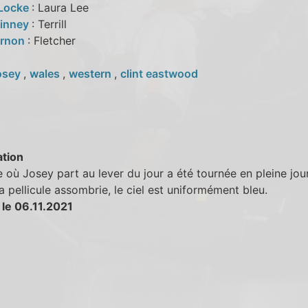
 Locke
: Laura Lee
Kinney
: Terrill
ernon
: Fletcher
osey
,
wales
,
western
,
clint eastwood
tion
 où Josey part au lever du jour a été tournée en pleine jou
a pellicule assombrie, le ciel est uniformément bleu.
 le 06.11.2021