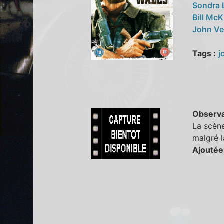
Sondra
Bill Mc
John V
Tags :
j
Observa
La scène
malgré l
Ajoutée