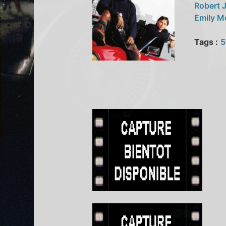
Robert 
Emily M
Tags :
5