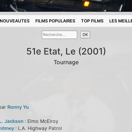
NOUVEAUTES
FILMS POPULAIRES
TOP FILMS
LES MEILL
51e Etat, Le (2001)
Tournage
 par
Ronny Yu
L. Jackson
: Elmo McElroy
hitmey
: L.A. Highway Patrol