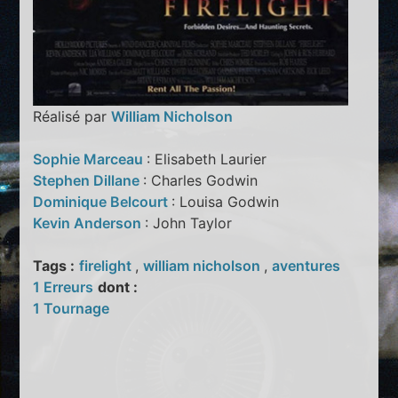
Réalisé par
William Nicholson
Sophie Marceau
: Elisabeth Laurier
Stephen Dillane
: Charles Godwin
Dominique Belcourt
: Louisa Godwin
Kevin Anderson
: John Taylor
Tags :
firelight
,
william nicholson
,
aventures
1 Erreurs
dont :
1 Tournage