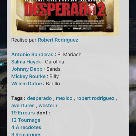
Réalisé par
Robert Rodriguez
Antonio Banderas
: El Mariachi
Salma Hayek
: Carolina
Johnny Depp
: Sands
Mickey Rourke
: Billy
Willem Dafoe
: Barillo
Tags :
desperado
,
mexico
,
robert rodriguez
,
aventures
,
western
19 Erreurs
dont :
12 Tournage
4 Anecdotes
3 Remarques