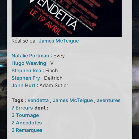
Réalisé par
James McTeigue
Natalie Portman
: Evey
Hugo Weaving
: V
Stephen Rea
: Finch
Stephen Fry
: Deitrich
John Hurt
: Adam Sutler
Tags :
vendetta
,
James McTeigue
,
aventures
7 Erreurs
dont :
3 Tournage
2 Anecdotes
2 Remarques