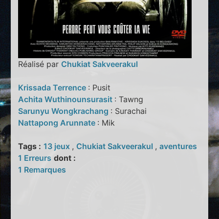
Réalisé par
Chukiat Sakveerakul
Krissada Terrence
: Pusit
Achita Wuthinounsurasit
: Tawng
Sarunyu Wongkrachang
: Surachai
Nattapong Arunnate
: Mik
Tags :
13 jeux
,
Chukiat Sakveerakul
,
aventures
1 Erreurs
dont :
1 Remarques