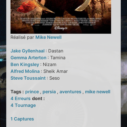
Réalisé par
Mike Newell
Jake Gyllenhaal
: Dastan
Gemma Arterton
: Tamina
Ben Kingsley
: Nizam
Alfred Molina
: Sheik Amar
Steve Toussaint
: Seso
Tags :
prince
,
persia
,
aventures
,
mike newell
4 Erreurs
dont :
4 Tournage
1 Captures