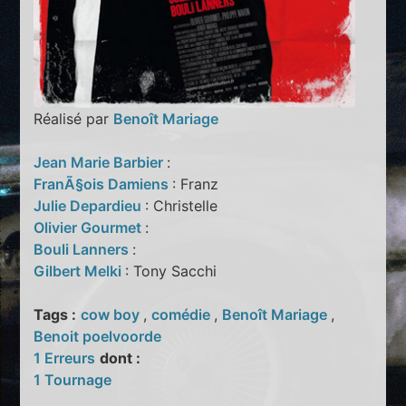
Réalisé par
Benoît Mariage
Jean Marie Barbier
:
FranÃ§ois Damiens
: Franz
Julie Depardieu
: Christelle
Olivier Gourmet
:
Bouli Lanners
:
Gilbert Melki
: Tony Sacchi
Tags :
cow boy
,
comédie
,
Benoît Mariage
,
Benoit poelvoorde
1 Erreurs
dont :
1 Tournage