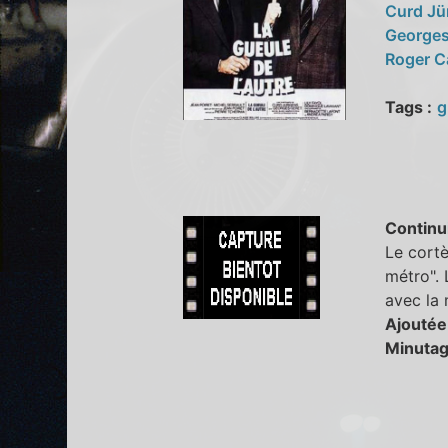
Curd J
Georges
Roger C
Tags :
g
Continu
Le cortè
métro". 
avec la 
Ajoutée
Minutag