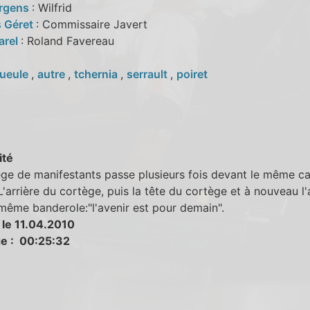
ürgens
: Wilfrid
 Géret
: Commissaire Javert
arel
: Roland Favereau
ueule
,
autre
,
tchernia
,
serrault
,
poiret
ité
ge de manifestants passe plusieurs fois devant le même caf
L'arrière du cortège, puis la tête du cortège et à nouveau l'
même banderole:"l'avenir est pour demain".
 le 11.04.2010
e : 00:25:32