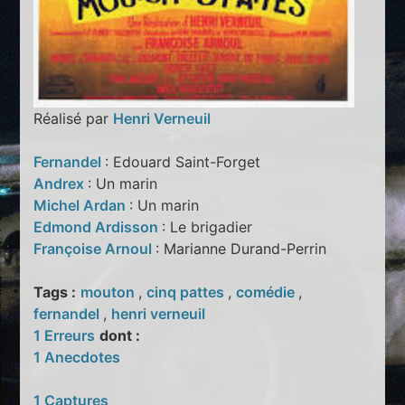
Réalisé par
Henri Verneuil
Fernandel
: Edouard Saint-Forget
Andrex
: Un marin
Michel Ardan
: Un marin
Edmond Ardisson
: Le brigadier
Françoise Arnoul
: Marianne Durand-Perrin
Tags :
mouton
,
cinq pattes
,
comédie
,
fernandel
,
henri verneuil
1 Erreurs
dont :
1 Anecdotes
1 Captures