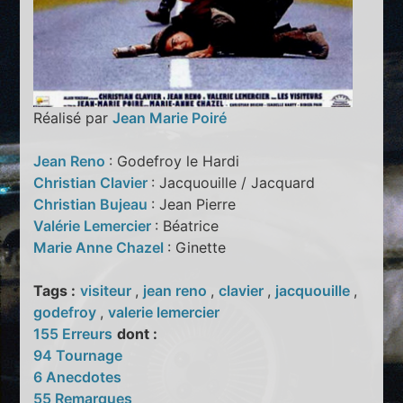
Réalisé par
Jean Marie Poiré
Jean Reno
: Godefroy le Hardi
Christian Clavier
: Jacquouille / Jacquard
Christian Bujeau
: Jean Pierre
Valérie Lemercier
: Béatrice
Marie Anne Chazel
: Ginette
Tags :
visiteur
,
jean reno
,
clavier
,
jacquouille
,
godefroy
,
valerie lemercier
155 Erreurs
dont :
94 Tournage
6 Anecdotes
55 Remarques