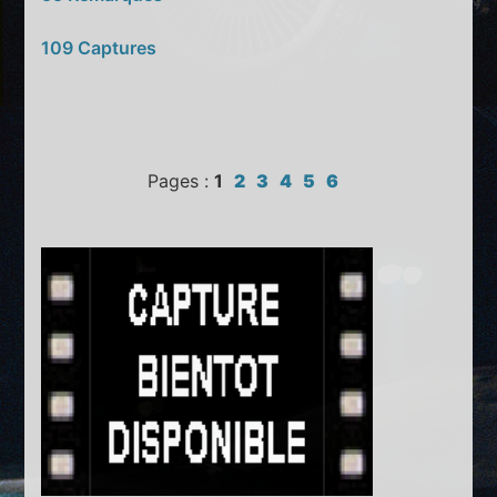
109 Captures
Pages :
1
2
3
4
5
6