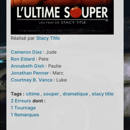
Réalisé par
Stacy Title
Cameron Diaz
: Jude
Ron Eldard
: Pete
Annabeth Gish
: Paulie
Jonathan Penner
: Marc
Courtney B. Vance
: Luke
Tags :
ultime
,
souper
,
dramatique
,
stacy title
2 Erreurs
dont :
1 Tournage
1 Remarques