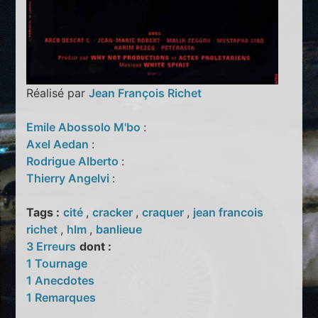
Réalisé par
Jean François Richet
Emile Abossolo M'bo
:
Axel Aedan
:
Rodrigue Alberto
:
Thierry Angelvi
:
Tags :
cité
,
cracker
,
craquer
,
jean francois
richet
,
hlm
,
banlieue
3 Erreurs
dont :
1 Tournage
1 Anecdotes
1 Remarques