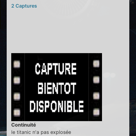
2 Captures
Continuité
le titanic n'a pas explosée