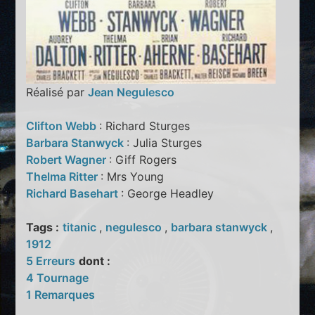
Réalisé par
Jean Negulesco
Clifton Webb
: Richard Sturges
Barbara Stanwyck
: Julia Sturges
Robert Wagner
: Giff Rogers
Thelma Ritter
: Mrs Young
Richard Basehart
: George Headley
Tags :
titanic
,
negulesco
,
barbara stanwyck
,
1912
5 Erreurs
dont :
4 Tournage
1 Remarques