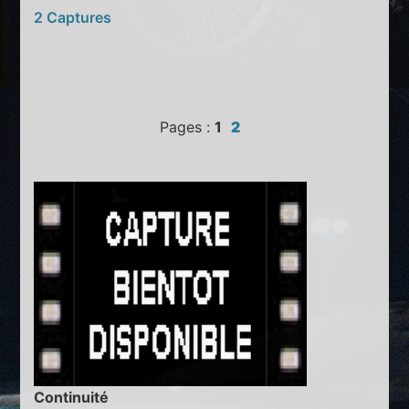
2 Captures
Pages :
1
2
Continuité