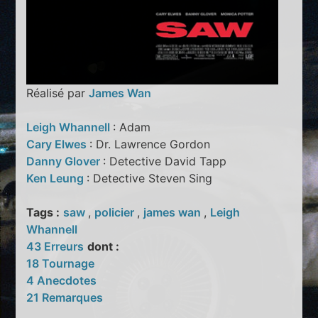
Réalisé par
James Wan
Leigh Whannell
: Adam
Cary Elwes
: Dr. Lawrence Gordon
Danny Glover
: Detective David Tapp
Ken Leung
: Detective Steven Sing
Tags :
saw
,
policier
,
james wan
,
Leigh
Whannell
43 Erreurs
dont :
18 Tournage
4 Anecdotes
21 Remarques