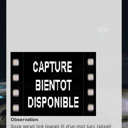
Observation
Soze serait tiré (parait il) d'un mot turc (sözel)