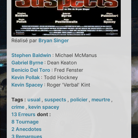
Réalisé par
Bryan Singer
Stephen Baldwin
: Michael McManus
Gabriel Byrne
: Dean Keaton
Benicio Del Toro
: Fred Fenster
Kevin Pollak
: Todd Hockney
Kevin Spacey
: Roger 'Verbal' Kint
Tags :
usual
,
suspects
,
policier
,
meurtre
,
crime
,
kevin spacey
13 Erreurs
dont :
8 Tournage
2 Anecdotes
3 Remarques