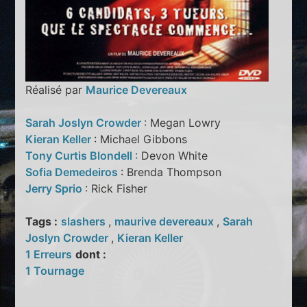
Réalisé par
Maurice Devereaux
Sarah Joslyn Crowder
: Megan Lowry
Kieran Keller
: Michael Gibbons
Tony Curtis Blondell
: Devon White
Sofia Demedeiros
: Brenda Thompson
Jerry Sprio
: Rick Fisher
Tags :
slashers
,
maurive devereaux
,
Sarah
Joslyn Crowder
,
Kieran Keller
1 Erreurs
dont :
1 Tournage