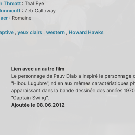
th Threatt
: Teal Eye
Hunnicutt
: Zeb Calloway
Baer
: Romaine
aptive
,
yeux clairs
,
western
,
Howard Hawks
Lien avec un autre film
Le personnage de Pauv Diab a inspiré le personnage 
"Hibou Lugubre",Indien aux mêmes caractéristiques p
apparaissant dans la bande dessinée des années 1970
"Captain Swing".
Ajoutée le 08.06.2012