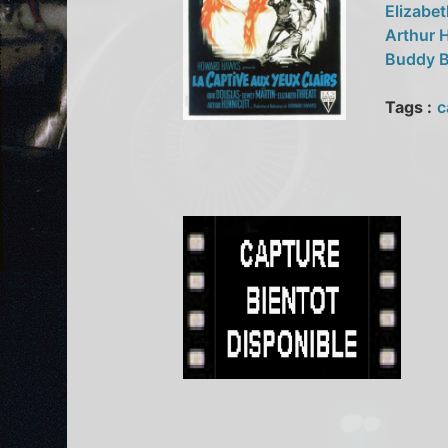
Elizabe
Arthur 
Buddy 
Tags :
c