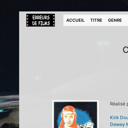
ACCUEIL
TITRE
GENRE
C
Réalisé
Kirk Do
Dewey 