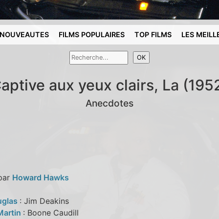
NOUVEAUTES
FILMS POPULAIRES
TOP FILMS
LES MEILL
aptive aux yeux clairs, La (195
Anecdotes
 par
Howard Hawks
uglas
: Jim Deakins
Martin
: Boone Caudill