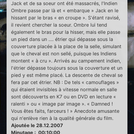
Jack et de sa soeur ont été massacrés, l'Indien
Ombre passe par là et « embarque » Jack en le
hissant par le bras « en croupe ». S'étant ravisé,
il revient chercher la soeur. Ombre lui tend
également le bras pour la hisser, mais elle passe
un pied dans un …. étrier qui dépasse sous la
couverture placée à la place de la selle, simulant
que le cheval est non sellé, puisque les Indiens
montent « à cru ». Arrivés au campement indien,
l'étrier dépasse toujours sous la couverture et un
pied y est même placé. La descente de cheval se
fera par cet étrier. NB : De tels « camouflages »
qui étaient invisibles à vitesse normale en salle
sont découverts en K7 ou en DVD en lecture «
ralenti » ou « image par image ». « Damned !
Vous êtes faits, farceurs ! » Anecdote amusante
qui n'enlève rien à la qualité générale du film.
Ajoutée le 28.12.2007
Minutage : 00:10:00