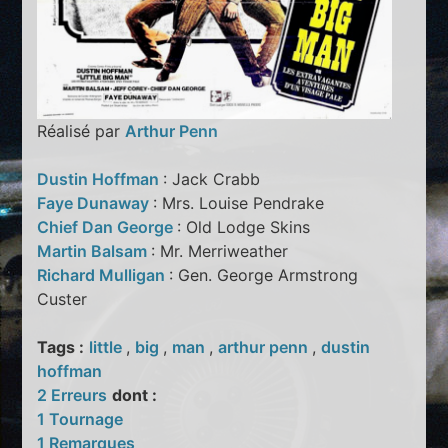
Réalisé par
Arthur Penn
Dustin Hoffman
: Jack Crabb
Faye Dunaway
: Mrs. Louise Pendrake
Chief Dan George
: Old Lodge Skins
Martin Balsam
: Mr. Merriweather
Richard Mulligan
: Gen. George Armstrong
Custer
Tags :
little
,
big
,
man
,
arthur penn
,
dustin
hoffman
2 Erreurs
dont :
1 Tournage
1 Remarques