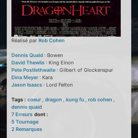
Réalisé par
Rob Cohen
Dennis Quaid
: Bowen
David Thewlis
: King Einon
Pete Postlethwaite
: Gilbert of Glockenspur
Dina Meyer
: Kara
Jason Isaacs
: Lord Felton
Tags :
coeur
,
dragon
,
kung fu
,
rob cohen
,
dennis quaid
7 Erreurs
dont :
5 Tournage
2 Remarques