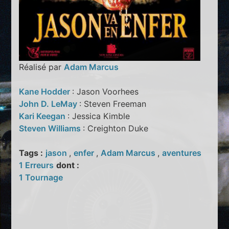
Réalisé par
Adam Marcus
Kane Hodder
: Jason Voorhees
John D. LeMay
: Steven Freeman
Kari Keegan
: Jessica Kimble
Steven Williams
: Creighton Duke
Tags :
jason
,
enfer
,
Adam Marcus
,
aventures
1 Erreurs
dont :
1 Tournage