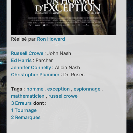
Réalisé par
Ron Howard
Russell Crowe
: John Nash
Ed Harris
: Parcher
Jennifer Connelly
: Alicia Nash
Christopher Plummer
: Dr. Rosen
Tags :
homme
,
exception
,
espionnage
,
mathematicien
,
russel crowe
3 Erreurs
dont :
1 Tournage
2 Remarques