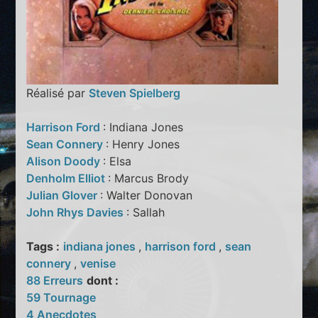
Réalisé par
Steven Spielberg
Harrison Ford
: Indiana Jones
Sean Connery
: Henry Jones
Alison Doody
: Elsa
Denholm Elliot
: Marcus Brody
Julian Glover
: Walter Donovan
John Rhys Davies
: Sallah
Tags :
indiana jones
,
harrison ford
,
sean
connery
,
venise
88 Erreurs
dont :
59 Tournage
4 Anecdotes