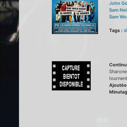
John G
Sam Nei
Sam Wo
Tags :
d
Continu
Sharone 
tournent
Ajoutée
Minutag