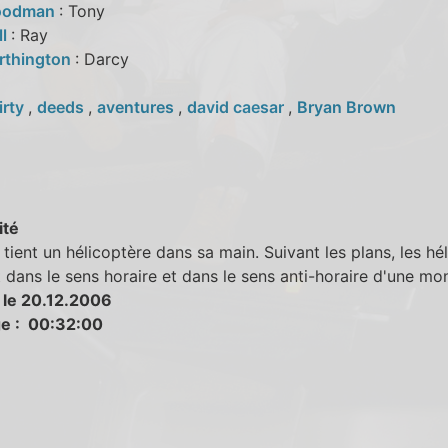
oodman
: Tony
ll
: Ray
rthington
: Darcy
irty
,
deeds
,
aventures
,
david caesar
,
Bryan Brown
ité
tient un hélicoptère dans sa main. Suivant les plans, les hél
 dans le sens horaire et dans le sens anti-horaire d'une mon
 le 20.12.2006
e : 00:32:00