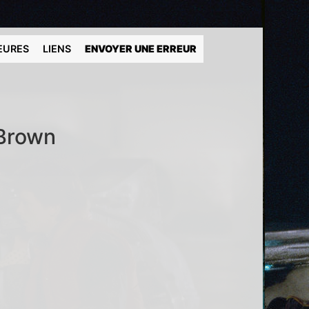
EURES
LIENS
ENVOYER UNE ERREUR
 Brown